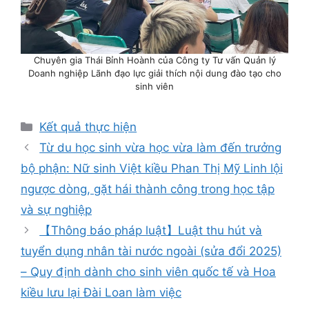
Chuyên gia Thái Bỉnh Hoành của Công ty Tư vấn Quản lý
Doanh nghiệp Lãnh đạo lực giải thích nội dung đào tạo cho
sinh viên
Danh
Kết quả thực hiện
mục
Từ du học sinh vừa học vừa làm đến trưởng
bộ phận: Nữ sinh Việt kiều Phan Thị Mỹ Linh lội
ngược dòng, gặt hái thành công trong học tập
và sự nghiệp
【Thông báo pháp luật】Luật thu hút và
tuyển dụng nhân tài nước ngoài (sửa đổi 2025)
– Quy định dành cho sinh viên quốc tế và Hoa
kiều lưu lại Đài Loan làm việc