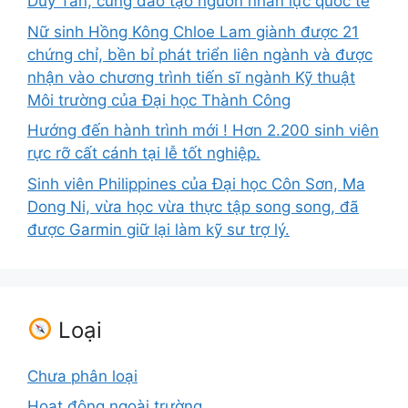
Duy Tân, cùng đào tạo nguồn nhân lực quốc tế
Nữ sinh Hồng Kông Chloe Lam giành được 21
chứng chỉ, bền bỉ phát triển liên ngành và được
nhận vào chương trình tiến sĩ ngành Kỹ thuật
Môi trường của Đại học Thành Công
Hướng đến hành trình mới ! Hơn 2.200 sinh viên
rực rỡ cất cánh tại lễ tốt nghiệp.
Sinh viên Philippines của Đại học Côn Sơn, Ma
Dong Ni, vừa học vừa thực tập song song, đã
được Garmin giữ lại làm kỹ sư trợ lý.
Loại
Chưa phân loại
Hoạt động ngoài trường