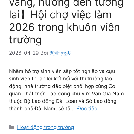
vàng, hướng đến tương
lai】Hội chợ việc làm
2026 trong khuôn viên
trường
2026-04-29
Bởi
陶黃 燕美
Nhằm hỗ trợ sinh viên sắp tốt nghiệp và cựu
sinh viên thuận lợi kết nối với thị trường lao
động, nhà trường đặc biệt phối hợp cùng Cơ
quan Phát triển Lao động khu vực Vân Gia Nam
thuộc Bộ Lao động Đài Loan và Sở Lao động
thành phố Đài Nam, sẽ tổ …
Đọc tiếp
Danh
Hoạt động trong trường
mục