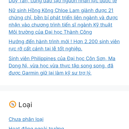
Duy Tân, cùng đào tạo nguồn nhân lực quốc tế
Nữ sinh Hồng Kông Chloe Lam giành được 21
chứng chỉ, bền bỉ phát triển liên ngành và được
nhận vào chương trình tiến sĩ ngành Kỹ thuật
Môi trường của Đại học Thành Công
Hướng đến hành trình mới ! Hơn 2.200 sinh viên
rực rỡ cất cánh tại lễ tốt nghiệp.
Sinh viên Philippines của Đại học Côn Sơn, Ma
Dong Ni, vừa học vừa thực tập song song, đã
được Garmin giữ lại làm kỹ sư trợ lý.
Loại
Chưa phân loại
Hoạt động ngoài trường