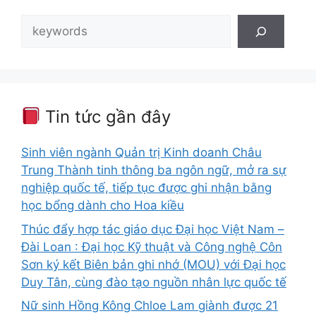
Tìm
kiếm
Tin tức gần đây
Sinh viên ngành Quản trị Kinh doanh Châu
Trung Thành tinh thông ba ngôn ngữ, mở ra sự
nghiệp quốc tế, tiếp tục được ghi nhận bằng
học bổng dành cho Hoa kiều
Thúc đẩy hợp tác giáo dục Đại học Việt Nam –
Đài Loan : Đại học Kỹ thuật và Công nghệ Côn
Sơn ký kết Biên bản ghi nhớ (MOU) với Đại học
Duy Tân, cùng đào tạo nguồn nhân lực quốc tế
Nữ sinh Hồng Kông Chloe Lam giành được 21