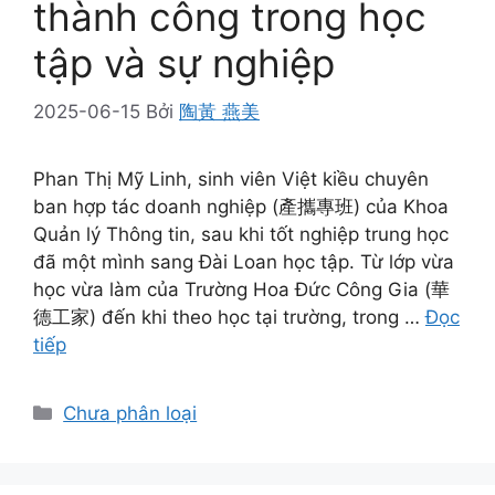
thành công trong học
tập và sự nghiệp
2025-06-15
Bởi
陶黃 燕美
Phan Thị Mỹ Linh, sinh viên Việt kiều chuyên
ban hợp tác doanh nghiệp (產攜專班) của Khoa
Quản lý Thông tin, sau khi tốt nghiệp trung học
đã một mình sang Đài Loan học tập. Từ lớp vừa
học vừa làm của Trường Hoa Đức Công Gia (華
德工家) đến khi theo học tại trường, trong …
Đọc
tiếp
Danh
Chưa phân loại
mục