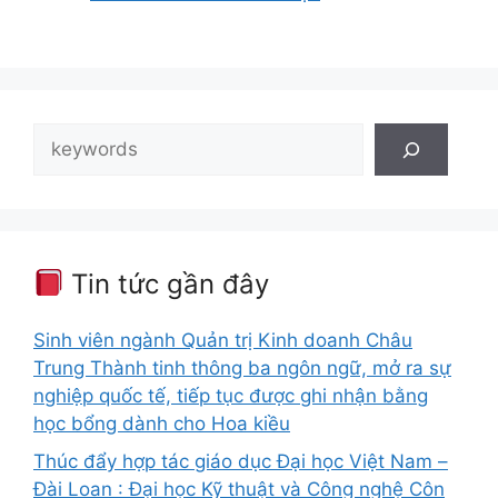
Tìm
kiếm
Tin tức gần đây
Sinh viên ngành Quản trị Kinh doanh Châu
Trung Thành tinh thông ba ngôn ngữ, mở ra sự
nghiệp quốc tế, tiếp tục được ghi nhận bằng
học bổng dành cho Hoa kiều
Thúc đẩy hợp tác giáo dục Đại học Việt Nam –
Đài Loan : Đại học Kỹ thuật và Công nghệ Côn