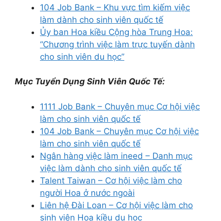
104 Job Bank – Khu vực tìm kiếm việc
làm dành cho sinh viên quốc tế
Ủy ban Hoa kiều Cộng hòa Trung Hoa:
“Chương trình việc làm trực tuyến dành
cho sinh viên du học”
Mục Tuyển Dụng Sinh Viên Quốc Tế:
1111 Job Bank – Chuyên mục Cơ hội việc
làm cho sinh viên quốc tế
104 Job Bank – Chuyên mục Cơ hội việc
làm cho sinh viên quốc tế
Ngân hàng việc làm ineed – Danh mục
việc làm dành cho sinh viên quốc tế
Talent Taiwan – Cơ hội việc làm cho
người Hoa ở nước ngoài
Liên hệ Đài Loan – Cơ hội việc làm cho
sinh viên Hoa kiều du học