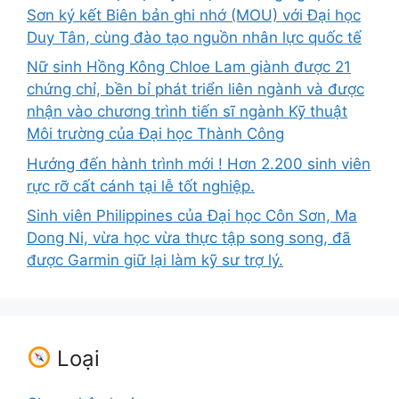
Sơn ký kết Biên bản ghi nhớ (MOU) với Đại học
Duy Tân, cùng đào tạo nguồn nhân lực quốc tế
Nữ sinh Hồng Kông Chloe Lam giành được 21
chứng chỉ, bền bỉ phát triển liên ngành và được
nhận vào chương trình tiến sĩ ngành Kỹ thuật
Môi trường của Đại học Thành Công
Hướng đến hành trình mới ! Hơn 2.200 sinh viên
rực rỡ cất cánh tại lễ tốt nghiệp.
Sinh viên Philippines của Đại học Côn Sơn, Ma
Dong Ni, vừa học vừa thực tập song song, đã
được Garmin giữ lại làm kỹ sư trợ lý.
Loại