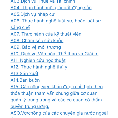
A03.Dịch vụ Thuế và Tài chính
A04. Thực hành môi giới bất động sản
A05.Dịch vụ nhập cư
A06. Thực hành nghề luật sư, hoặc luật sư
sáng chế
A07. Thực hành của kỹ thuật viên
A08. Chăm sóc sức khỏe
A09. Bảo vệ môi trường
A10. Dịch vụ Văn hóa, Thể thao và Giải trí
A11. Nghiên cứu học thuật
A12. Thực hành nghề thú y
A13.Sản xuất
A14.Bán buôn
A15. Các công việc khác được chỉ định theo
thỏa thuận tham vấn chung giữa cơ quan
quản lý trung ương và các cơ quan có thẩm
quyền trung ương.
ASO.Vợ/chồng của các chuyên gia nước ngoài