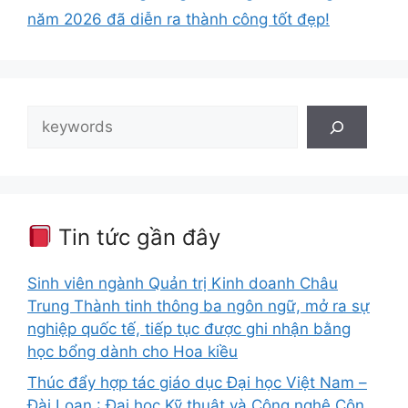
năm 2026 đã diễn ra thành công tốt đẹp!
Tìm
kiếm
Tin tức gần đây
Sinh viên ngành Quản trị Kinh doanh Châu
Trung Thành tinh thông ba ngôn ngữ, mở ra sự
nghiệp quốc tế, tiếp tục được ghi nhận bằng
học bổng dành cho Hoa kiều
Thúc đẩy hợp tác giáo dục Đại học Việt Nam –
Đài Loan : Đại học Kỹ thuật và Công nghệ Côn