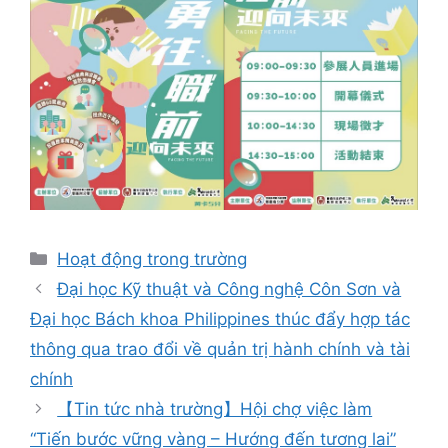
Danh
Hoạt động trong trường
mục
Đại học Kỹ thuật và Công nghệ Côn Sơn và
Đại học Bách khoa Philippines thúc đẩy hợp tác
thông qua trao đổi về quản trị hành chính và tài
chính
【Tin tức nhà trường】Hội chợ việc làm
“Tiến bước vững vàng – Hướng đến tương lai”