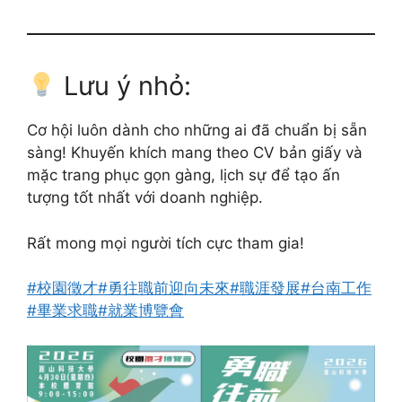
Lưu ý nhỏ:
Cơ hội luôn dành cho những ai đã chuẩn bị sẵn
sàng! Khuyến khích mang theo CV bản giấy và
mặc trang phục gọn gàng, lịch sự để tạo ấn
tượng tốt nhất với doanh nghiệp.
Rất mong mọi người tích cực tham gia!
#校園徵才
#勇往職前迎向未來
#職涯發展
#台南工作
#畢業求職
#就業博覽會