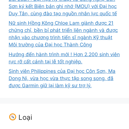
Sơn ký kết Biên bản ghi nhớ (MOU) với Đại học
Duy Tân, cùng đào tạo nguồn nhân lực quốc tế
Nữ sinh Hồng Kông Chloe Lam giành được 21
chứng chỉ, bền bỉ phát triển liên ngành và được
nhận vào chương trình tiến sĩ ngành Kỹ thuật
Môi trường của Đại học Thành Công
Hướng đến hành trình mới ! Hơn 2.200 sinh viên
rực rỡ cất cánh tại lễ tốt nghiệp.
Sinh viên Philippines của Đại học Côn Sơn, Ma
Dong Ni, vừa học vừa thực tập song song, đã
được Garmin giữ lại làm kỹ sư trợ lý.
Loại