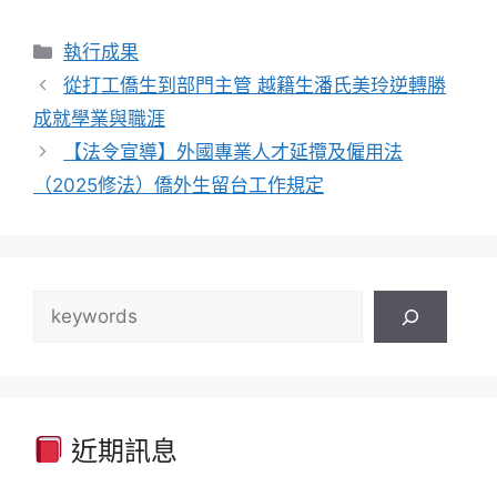
分
執行成果
類
從打工僑生到部門主管 越籍生潘氏美玲逆轉勝
成就學業與職涯
【法令宣導】外國專業人才延攬及僱用法
（2025修法）僑外生留台工作規定
搜
尋
近期訊息