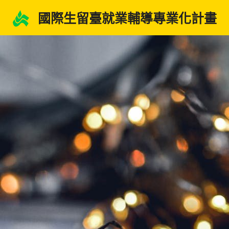
跳
國際生留臺就業輔導專業化計畫
至
主
要
內
容