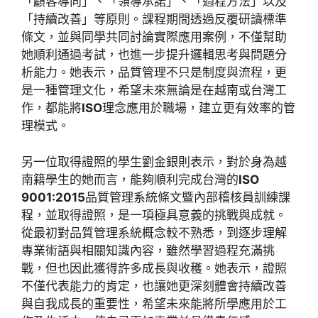
「顧客導向」、「領導承諾」、「過程方法」以及
「持續改善」等原則。課程期間透過反覆研讀標準
條文，並與同學共同討論實際應用案例，不僅幫助
她順利通過考試，也進一步提升邏輯思考與問題分
析能力。她表示，品質管理不只是制度與流程，更
是一種管理文化，希望未來無論是在越南或台灣工
作，都能將
ISO
理念應用於職場，建立更有效率的管
理模式。
另一位取得證照的學生劉金銀則表示，對於身為越
南籍學生的她而言，能夠順利完成台灣的
ISO
9001:2015
品質管理系統條文暨內部稽核員訓練課
程，並取得證照，是一項極具意義的挑戰與成就。
從最初對品質管理系統概念較不熟悉，到逐步理解
專業術語與相關知識內容，雖然學習過程充滿挑
戰，但也因此獲得許多成長與收穫。她表示，證照
不僅代表能力的肯定，也讓她更深刻體會持續改善
與自我成長的重要性，希望未來能將所學應用於工