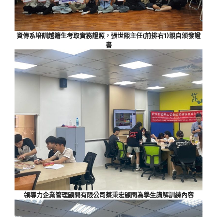
資傳系培訓越籍生考取實務證照，張世熙主任(前排右1)親自頒發證
書
領導力企業管理顧問有限公司蔡秉宏顧問為學生講解訓練內容