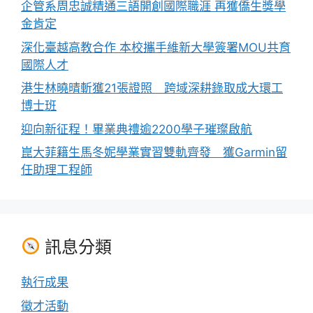
企管系周忠誠精通三語開創國際職涯 再獲僑生獎學
金肯定
深化臺越高教合作 本校攜手維新大學簽署MOU共育
國際人才
港生林曉晴斬獲21張證照 跨域深耕錄取成大環工
博士班
迎向新征程！畢業典禮逾2200學子璀璨啟航
崑大菲籍生馬冬妮學業實習雙軌齊發 獲Garmin留
任助理工程師
訊息分類
執行成果
徵才活動