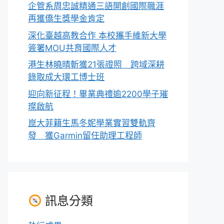
企管系周忠誠精通三語開創國際職涯
再獲僑生獎學金肯定
深化臺越高教合作 本校攜手維新大學
簽署MOU共育國際人才
港生林曉晴斬獲21張證照 跨域深耕
錄取成大環工博士班
迎向新征程！畢業典禮逾2200學子璀
璨啟航
崑大菲籍生馬冬妮學業實習雙軌齊
發 獲Garmin留任助理工程師
訊息分類