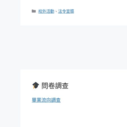
分
校外活動
、
法令宣導
類
問卷調查
畢業流向調查