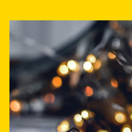
跳
至
主
要
內
容