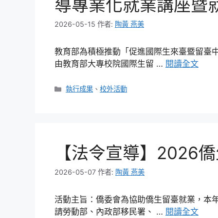
導專業化就業講座暨
2026-05-15
作者:
陶黃 燕美
教育部為積極推動「促進國際生來臺暨留臺
由教育部大專校院國際生留 …
閱讀全文
分
執行成果
、
校外活動
類
【法令宣導】2026
2026-05-07
作者:
陶黃 燕美
活動主旨：僑委會為協助僑生留臺就業，本
請勞動部、內政部移民署、 …
閱讀全文