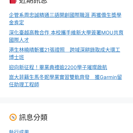
近期訊息
企管系周忠誠精通三語開創國際職涯 再獲僑生獎學
金肯定
深化臺越高教合作 本校攜手維新大學簽署MOU共育
國際人才
港生林曉晴斬獲21張證照 跨域深耕錄取成大環工
博士班
迎向新征程！畢業典禮逾2200學子璀璨啟航
崑大菲籍生馬冬妮學業實習雙軌齊發 獲Garmin留
任助理工程師
訊息分類
執行成果