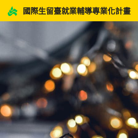
跳
國際生留臺就業輔導專業化計畫
至
主
要
內
容