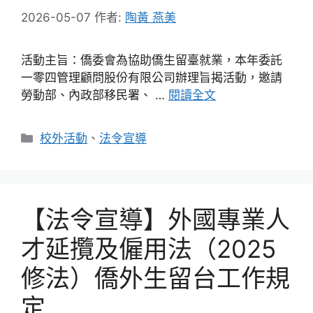
2026-05-07
作者:
陶黃 燕美
活動主旨：僑委會為協助僑生留臺就業，本年委託
一零四管理顧問股份有限公司辦理旨揭活動，邀請
勞動部、內政部移民署、 …
閱讀全文
分
校外活動
、
法令宣導
類
【法令宣導】外國專業人
才延攬及僱用法（2025
修法）僑外生留台工作規
定