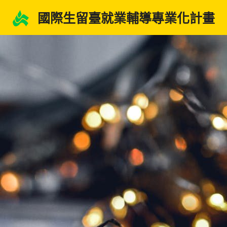
跳
國際生留臺就業輔導專業化計畫
至
主
要
內
容