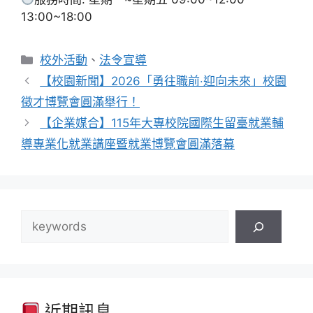
13:00~18:00
分
校外活動
、
法令宣導
類
【校園新聞】2026「勇往職前‧迎向未來」校園
徵才博覽會圓滿舉行！
【企業媒合】115年大專校院國際生留臺就業輔
導專業化就業講座暨就業博覽會圓滿落幕
搜
尋
近期訊息