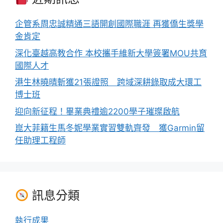
企管系周忠誠精通三語開創國際職涯 再獲僑生獎學
金肯定
深化臺越高教合作 本校攜手維新大學簽署MOU共育
國際人才
港生林曉晴斬獲21張證照 跨域深耕錄取成大環工
博士班
迎向新征程！畢業典禮逾2200學子璀璨啟航
崑大菲籍生馬冬妮學業實習雙軌齊發 獲Garmin留
任助理工程師
訊息分類
執行成果