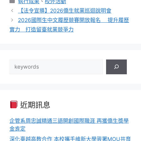
執行成果
、
校外活動
類
【法令宣導】2026僑生就業巡迴說明會
2026國際生中文履歷競賽開放報名 提升履歷
實力 打造留臺就業競爭力
搜
尋
近期訊息
企管系周忠誠精通三語開創國際職涯 再獲僑生獎學
金肯定
深化臺越高教合作 本校攜手維新大學簽署MOU共育