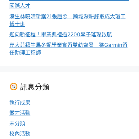
國際人才
港生林曉晴斬獲21張證照 跨域深耕錄取成大環工
博士班
迎向新征程！畢業典禮逾2200學子璀璨啟航
崑大菲籍生馬冬妮學業實習雙軌齊發 獲Garmin留
任助理工程師
訊息分類
執行成果
徵才活動
未分類
校內活動