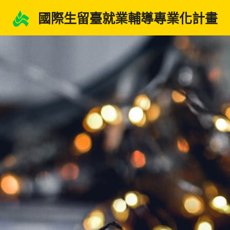
跳
國際生留臺就業輔導專業化計畫
至
主
要
內
容