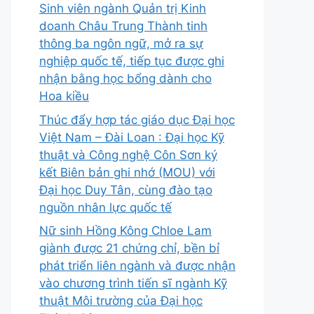
Sinh viên ngành Quản trị Kinh
doanh Châu Trung Thành tinh
thông ba ngôn ngữ, mở ra sự
nghiệp quốc tế, tiếp tục được ghi
nhận bằng học bổng dành cho
Hoa kiều
Thúc đẩy hợp tác giáo dục Đại học
Việt Nam – Đài Loan : Đại học Kỹ
thuật và Công nghệ Côn Sơn ký
kết Biên bản ghi nhớ (MOU) với
Đại học Duy Tân, cùng đào tạo
nguồn nhân lực quốc tế
Nữ sinh Hồng Kông Chloe Lam
giành được 21 chứng chỉ, bền bỉ
phát triển liên ngành và được nhận
vào chương trình tiến sĩ ngành Kỹ
thuật Môi trường của Đại học