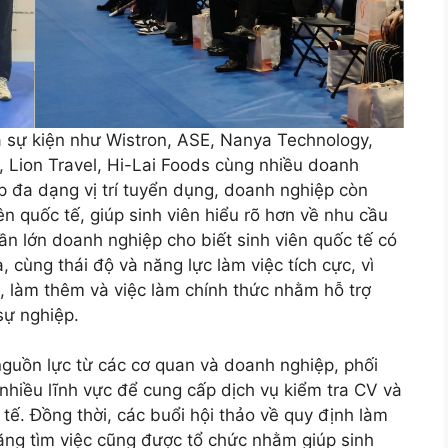
a sự kiện như Wistron, ASE, Nanya Technology,
n, Lion Travel, Hi-Lai Foods cùng nhiều doanh
p đa dạng vị trí tuyển dụng, doanh nghiệp còn
iên quốc tế, giúp sinh viên hiểu rõ hơn về nhu cầu
n lớn doanh nghiệp cho biết sinh viên quốc tế có
, cùng thái độ và năng lực làm việc tích cực, vì
p, làm thêm và việc làm chính thức nhằm hỗ trợ
 sự nghiệp.
guồn lực từ các cơ quan và doanh nghiệp, phối
iều lĩnh vực để cung cấp dịch vụ kiểm tra CV và
 tế. Đồng thời, các buổi hội thảo về quy định làm
năng tìm việc cũng được tổ chức nhằm giúp sinh