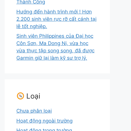
Thành Công
Hướng đến hành trình mới ! Hơn
2.200 sinh viên rực rỡ cất cánh tại
lễ tốt nghiệp.
Sinh viên Philippines của Đại học
Côn Sơn, Ma Dong Ni, vừa học
vừa thực tập song song, đã được
Garmin giữ lại làm kỹ sư trợ lý.
Loại
Chưa phân loại
Hoạt động ngoài trường
Hoạt động trong trường