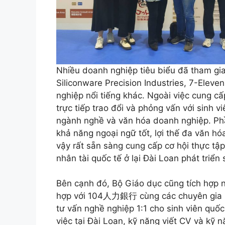
Nhiều doanh nghiệp tiêu biểu đã tham gi
Siliconware Precision Industries, 7-Eleve
nghiệp nổi tiếng khác. Ngoài việc cung cấ
trực tiếp trao đổi và phỏng vấn với sinh v
ngành nghề và văn hóa doanh nghiệp. Phầ
khả năng ngoại ngữ tốt, lợi thế đa văn hóa
vậy rất sẵn sàng cung cấp cơ hội thực tậ
nhân tài quốc tế ở lại Đài Loan phát triển
Bên cạnh đó, Bộ Giáo dục cũng tích hợp n
hợp với 104人力銀行 cùng các chuyên gia nh
tư vấn nghề nghiệp 1:1 cho sinh viên quốc
việc tại Đài Loan, kỹ năng viết CV và kỹ 