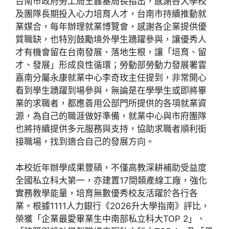
台南市政府勞工局王鑫基局長指出，感謝各大學校
及團隊長期投入心力培育人才，台南市持續推動就
業媒合，每年辦理就業博覽會，感謝各企業提供優
質職缺，也特別鼓勵境外學生踴躍參與，讓優秀人
才有機會留在台南發展、落地生根，讓「培育、留
才、發展」形成良性循環；勞動部勞動力發展署雲
嘉南分屬永康就業中心李奇玫主任提到，非常開心
看到學生踴躍到場參與，無論是在學學生或即將畢
業的求職者，都應善用公部門所提供的各項就業資
源，為自己的職涯做好準備，就業中心與市府團隊
也將持續提供多元服務與支持，協助求職者順利銜
接職場，找到適合自己的發展方向。
本校近年辦學成果豐碩，不僅高教深耕補助受益度
全國私立科大第一，亦建置17間類產線工廠，強化
實務教學能量，培育無數優秀校友活躍於各行各
業。根據1111人力銀行《2026升大學指南》評比，
榮獲「企業最愛畢業生中南部私立科大TOP 2」、