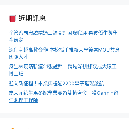
近期訊息
企管系周忠誠精通三語開創國際職涯 再獲僑生獎學
金肯定
深化臺越高教合作 本校攜手維新大學簽署MOU共育
國際人才
港生林曉晴斬獲21張證照 跨域深耕錄取成大環工
博士班
迎向新征程！畢業典禮逾2200學子璀璨啟航
崑大菲籍生馬冬妮學業實習雙軌齊發 獲Garmin留
任助理工程師