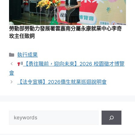
勞動部勞動力發展署雲嘉南分屬永康就業中心李奇
玫主任致詞
分
執行成果
類
【勇往職前，迎向未來】2026 校園徵才博覽
會
【法令宣導】2026僑生就業巡迴說明會
搜
尋