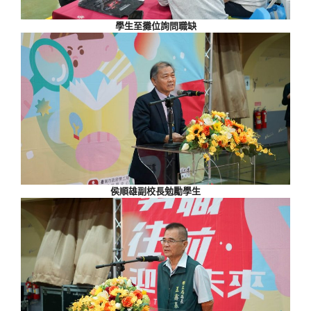
學生至攤位詢問職缺
侯順雄副校長勉勵學生