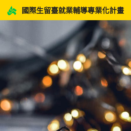
跳
國際生留臺就業輔導專業化計畫
至
主
要
內
容