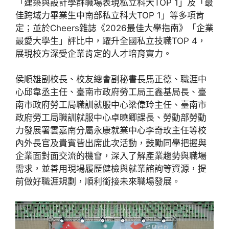
「建築與設計學群職場表現私立科大TOP 1」及「最
佳跨域力畢業生中南部私立科大TOP 1」等多項肯
定；並於Cheers雜誌《2026最佳大學指南》「企業
最愛大學生」評比中，躍升全國私立技職TOP 4，
展現校方深受企業肯定的人才培育實力。
侯順雄副校長、校友總會副秘書長馬正德、職涯中
心邱韋丞主任、臺南市政府勞工局王鑫基局長、臺
南市政府勞工局職訓就服中心梁偉玲主任、臺南市
政府勞工局職訓就服中心卓曉卿課長、勞動部勞動
力發展署雲嘉南分屬永康就業中心李奇玫主任等校
內外長官及貴賓皆出席此次活動，鼓勵同學把握與
企業面對面交流的機會，深入了解產業趨勢與職場
需求，並善用現場履歷健檢與就業諮詢等資源，提
前做好職涯規劃，順利銜接未來職場發展。