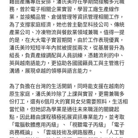
藉由產攜專班安排，潘氏美玲在學期間接觸多元職
務，曾於電子相關企業實習，學習工廠生產線作
業，並接觸品管、倉儲管理等資訊管理相關工作，
為了支撐家庭經濟，她也曾主動至科技公司、傳統
產業公司、冷凍物流與餐飲業領域兼職。值得一提
的是，在大大電子實習期間，由於工作表現優異，
潘氏美玲短短半年內就被提拔兩次，從基層晉升為
組長，負責產線調配與人員訓練，憑藉流利的中、
英與越南語能力，更協助各國國籍員工與主管進行
溝通，展現卓越的領導與語言能力。
為了負擔在台灣的生活開銷，同時能支援在越南的
原生家庭，潘氏美玲除了上課與實習，更需兼職多
份打工，還有6個月大的寶貝女兒需要照料，生活相
當忙碌，但她認為學業是通往未來職涯的關鍵起
點，因此藉由課程積極拓展資訊專業能力，並考取
「電腦軟體應用丙級」、「視聽電子丙級」「電子
商務概論」、「雲端技術及網路服務」、「人工智