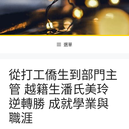
選單
從打工僑生到部門主
管 越籍生潘氏美玲
逆轉勝 成就學業與
職涯