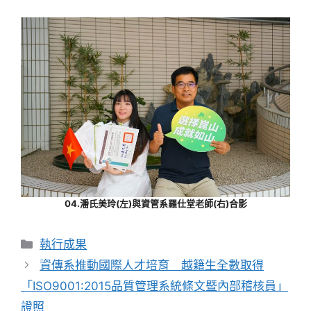
04.潘氏美玲(左)與資管系羅仕堂老師(右)合影
分
執行成果
類
資傳系推動國際人才培育 越籍生全數取得
「ISO9001:2015品質管理系統條文暨內部稽核員」
證照