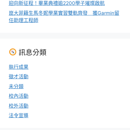
迎向新征程！畢業典禮逾2200學子璀璨啟航
崑大菲籍生馬冬妮學業實習雙軌齊發 獲Garmin留
任助理工程師
訊息分類
執行成果
徵才活動
未分類
校內活動
校外活動
法令宣導