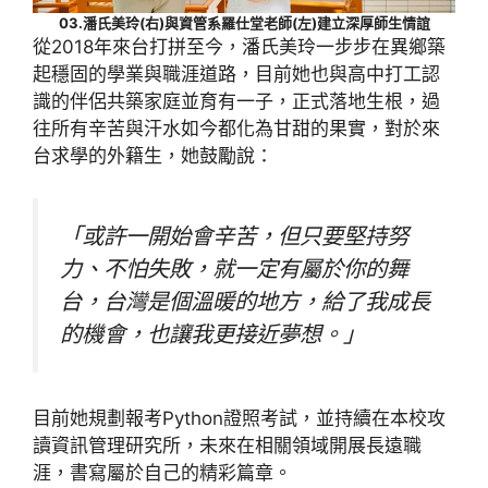
03.潘氏美玲(右)與資管系羅仕堂老師(左)建立深厚師生情誼
從2018年來台打拼至今，潘氏美玲一步步在異鄉築
起穩固的學業與職涯道路，目前她也與高中打工認
識的伴侶共築家庭並育有一子，正式落地生根，過
往所有辛苦與汗水如今都化為甘甜的果實，對於來
台求學的外籍生，她鼓勵說：
「或許一開始會辛苦，但只要堅持努
力、不怕失敗，就一定有屬於你的舞
台，台灣是個溫暖的地方，給了我成長
的機會，也讓我更接近夢想。」
目前她規劃報考Python證照考試，並持續在本校攻
讀資訊管理研究所，未來在相關領域開展長遠職
涯，書寫屬於自己的精彩篇章。