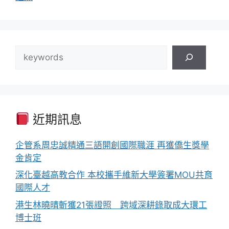
搜
尋
近期訊息
企管系周忠誠精通三語開創國際職涯 再獲僑生獎學
金肯定
深化臺越高教合作 本校攜手維新大學簽署MOU共育
國際人才
港生林曉晴斬獲21張證照 跨域深耕錄取成大環工
博士班