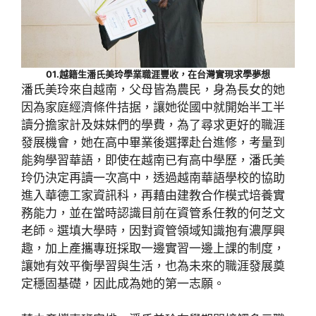
01.越籍生潘氏美玲學業職涯豐收，在台灣實現求學夢想
潘氏美玲來自越南，父母皆為農民，身為長女的她
因為家庭經濟條件拮据，讓她從國中就開始半工半
讀分擔家計及妹妹們的學費，為了尋求更好的職涯
發展機會，她在高中畢業後選擇赴台進修，考量到
能夠學習華語，即使在越南已有高中學歷，潘氏美
玲仍決定再讀一次高中，透過越南華語學校的協助
進入華德工家資訊科，再藉由建教合作模式培養實
務能力，並在當時認識目前在資管系任教的何芝文
老師。選填大學時，因對資管領域知識抱有濃厚興
趣，加上產攜專班採取一邊實習一邊上課的制度，
讓她有效平衡學習與生活，也為未來的職涯發展奠
定穩固基礎，因此成為她的第一志願。