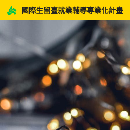
跳
國際生留臺就業輔導專業化計畫
至
主
要
內
容